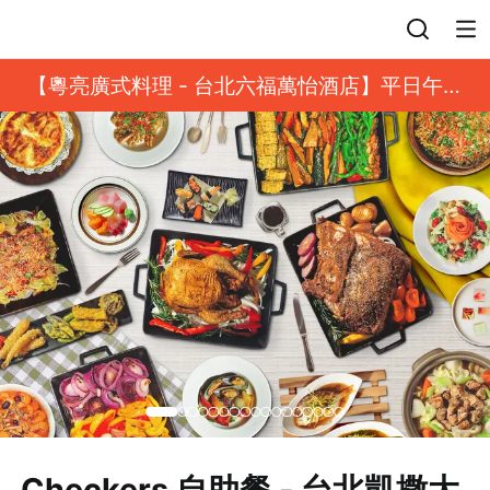
登入
【粵亮廣式料理 - 台北六福萬怡酒店】平日午餐
8 折起｜靓港點套餐
Checkers 自助餐 - 台北凱撒大