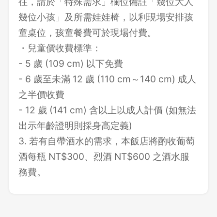
往，請於「特殊需求」欄位備註「幾位大人
幾位小孩」及所需娃娃椅，以利現場安排孩
童桌位，孩童餐費可於現場付費。
・兒童價收費標準：
- 5 歲 (109 cm) 以下免費
- 6 歲至未滿 12 歲 (110 cm～140 cm) 成人
之半價收費
- 12 歲 (141 cm) 含以上以成人計價 (如無法
出示年齡證明則採身高定義)
3. 若有自帶酒水的需求，本飯店將酌收葡萄
酒每瓶 NT$300、烈酒 NT$600 之酒水服
務費。