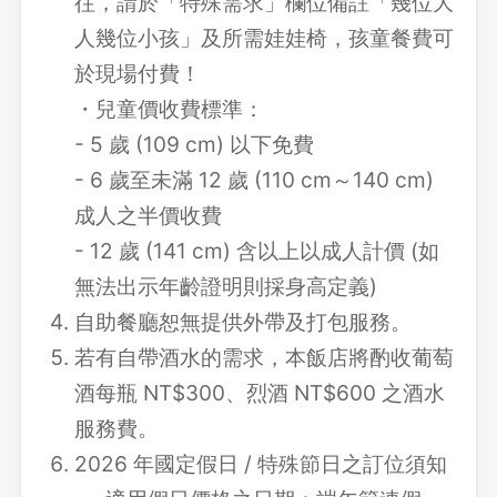
往，請於「特殊需求」欄位備註「幾位大
人幾位小孩」及所需娃娃椅，孩童餐費可
於現場付費！
・兒童價收費標準：
- 5 歲 (109 cm) 以下免費
- 6 歲至未滿 12 歲 (110 cm～140 cm)
成人之半價收費
- 12 歲 (141 cm) 含以上以成人計價 (如
無法出示年齡證明則採身高定義)
自助餐廳恕無提供外帶及打包服務。
若有自帶酒水的需求，本飯店將酌收葡萄
酒每瓶 NT$300、烈酒 NT$600 之酒水
服務費。
2026 年國定假日 / 特殊節日之訂位須知