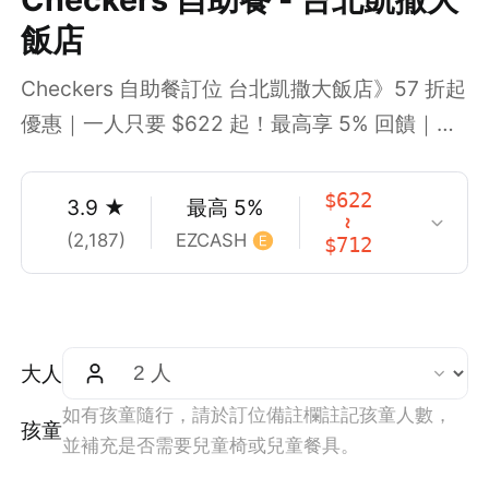
飯店
Checkers 自助餐訂位 台北凱撒大飯店》57 折起
優惠｜一人只要 $622 起！最高享 5% 回饋｜再
享信用卡 15% 折扣
$
622
3.9
★
最高
5
%
~
(
2,187
)
EZCASH
$
712
大人
如有孩童隨行，請於訂位備註欄註記孩童人數，
孩童
並補充是否需要兒童椅或兒童餐具。