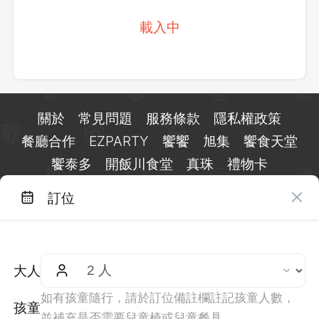
載入中
關於
常見問題
服務條款
隱私權政策
餐廳合作
EZPARTY
饗饗
旭集
饗食天堂
饗泰多
開飯川食堂
真珠
禮物卡
訂位
台北市信義區基隆路一段 159 號 15 樓
客服 LINE：
@eztable
客服信箱：
taiwan@eztable.com
大人
週一至週日 10:00 至 18:00（國定假日除外）
統編：29084823
如有孩童隨行，請於訂位備註欄註記孩童人數，
孩童
並補充是否需要兒童椅或兒童餐具。